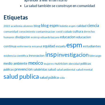
La salud también se construye en comunidad
Etiquetas
blog espm
ciencia
blog
calidad
2022
boletin espm
academia
alumnos
cultura
comunidad
contaminacion
conocimiento
covid
cuidado
derechos
educacion
educacion
divulgacion
humanos
ecoinsp
eduardo lazcano
espm
equidad
continua
estudiantes
escuela
enfermeria
ensanut
insp
investigacion
innovacion
evidencia cientifica
liderazgo
mexico
medio ambiente
nutricion
politicas
mujeres
obesidad
prevencion
salud
publicas
salubristas
salud mental
salud ambiental
salud publica
salud pública
vida