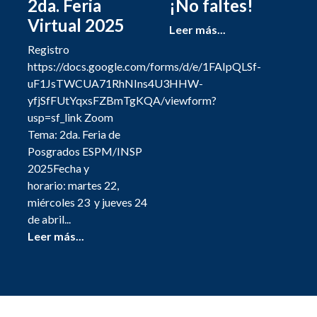
2da. Feria
¡No faltes!
Virtual 2025
Leer más...
Registro
https://docs.google.com/forms/d/e/1FAIpQLSf-
uF1JsTWCUA71RhNIns4U3HHW-
yfjSfFUtYqxsFZBmTgKQA/viewform?
usp=sf_link Zoom
Tema: 2da. Feria de
Posgrados ESPM/INSP
2025Fecha y
horario: martes 22,
miércoles 23 y jueves 24
de abril...
Leer más...