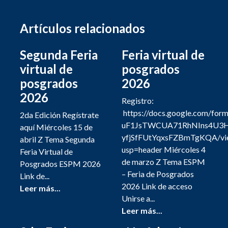
Artículos relacionados
Segunda Feria
Feria virtual de
virtual de
posgrados
posgrados
2026
2026
Registro:
https://docs.google.com/for
2da Edición Regístrate
uF1JsTWCUA71RhNIns4U3
aquí Miércoles 15 de
yfjSfFUtYqxsFZBmTgKQA/vi
abril Z Tema Segunda
usp=header Miércoles 4
Feria Virtual de
de marzo Z Tema ESPM
Posgrados ESPM 2026
– Feria de Posgrados
Link de...
2026 Link de acceso
Leer más...
Unirse a...
Leer más...