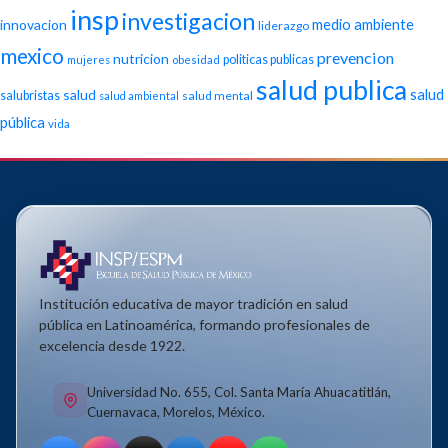
insp
investigacion
medio ambiente
innovacion
liderazgo
mexico
prevencion
nutricion
politicas publicas
mujeres
obesidad
salud publica
salud
salud
salubristas
salud mental
salud ambiental
pública
vida
Institución educativa de mayor tradición en salud
pública en Latinoamérica, formando profesionales de
excelencia desde 1922.
Universidad No. 655, Col. Santa María Ahuacatitlán,
Cuernavaca, Morelos, México.