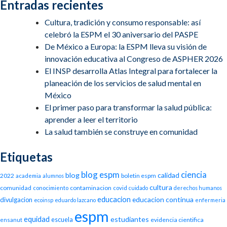
Entradas recientes
Cultura, tradición y consumo responsable: así
celebró la ESPM el 30 aniversario del PASPE
De México a Europa: la ESPM lleva su visión de
innovación educativa al Congreso de ASPHER 2026
El INSP desarrolla Atlas Integral para fortalecer la
planeación de los servicios de salud mental en
México
El primer paso para transformar la salud pública:
aprender a leer el territorio
La salud también se construye en comunidad
Etiquetas
blog espm
ciencia
blog
calidad
2022
boletin espm
academia
alumnos
cultura
comunidad
contaminacion
conocimiento
covid
cuidado
derechos humanos
educacion
educacion continua
divulgacion
ecoinsp
eduardo lazcano
enfermeria
espm
equidad
estudiantes
escuela
evidencia cientifica
ensanut