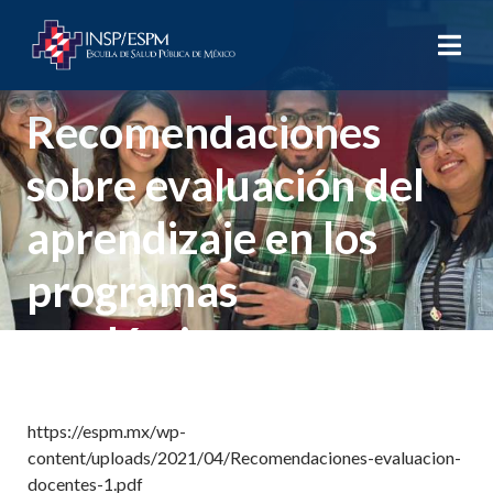
Recomendaciones
sobre evaluación del
aprendizaje en los
programas
académicos
https://espm.mx/wp-
content/uploads/2021/04/Recomendaciones-evaluacion-
docentes-1.pdf