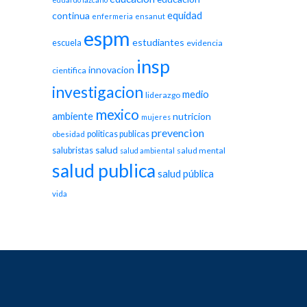
equidad
continua
enfermeria
ensanut
espm
estudiantes
escuela
evidencia
insp
innovacion
cientifica
investigacion
medio
liderazgo
mexico
ambiente
nutricion
mujeres
prevencion
politicas publicas
obesidad
salud
salubristas
salud mental
salud ambiental
salud publica
salud pública
vida