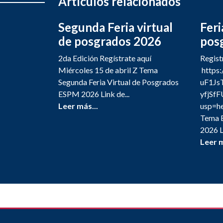
Artículos relacionados
Segunda Feria virtual
Feri
de posgrados 2026
pos
2da Edición Regístrate aquí
Regist
Miércoles 15 de abril Z Tema
https:
Segunda Feria Virtual de Posgrados
uF1J
ESPM 2026 Link de...
yfjSf
Leer más...
usp=he
Tema E
2026 L
Leer m