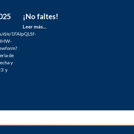
2025
¡No faltes!
Leer más...
ms/d/e/1FAIpQLSf-
HHW-
ewform?
eria de
echa y
23 y