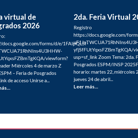
a virtual de
2da. Feria Virtual 
grados 2026
Registro
https://docs.google.com/for
ro:
uF1JsTWCUA71RhNIns4U3
//docs.google.com/forms/d/e/1FAIpQLSf-
yfjSfFUtYqxsFZBmTgKQA/vi
sTWCUA71RhNIns4U3HHW-
usp=sf_link Zoom Tema: 2da. F
FUtYqxsFZBmTgKQA/viewform?
Posgrados ESPM/INSP 2025F
ader Miércoles 4 de marzo Z
horario: martes 22, miércoles 
SPM – Feria de Posgrados
jueves 24 de abril...
ink de acceso Unirse a...
Leer más...
ás...