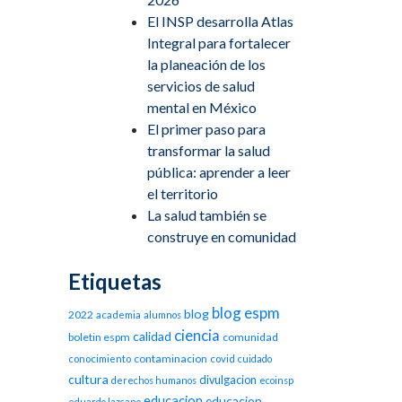
El INSP desarrolla Atlas
Integral para fortalecer
la planeación de los
servicios de salud
mental en México
El primer paso para
transformar la salud
pública: aprender a leer
el territorio
La salud también se
construye en comunidad
Etiquetas
blog espm
blog
2022
academia
alumnos
ciencia
calidad
boletin espm
comunidad
contaminacion
conocimiento
covid
cuidado
cultura
divulgacion
derechos humanos
ecoinsp
educacion
educacion
eduardo lazcano