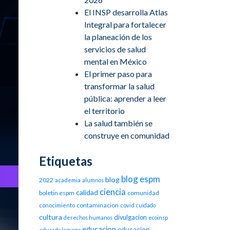
El INSP desarrolla Atlas
Integral para fortalecer
la planeación de los
servicios de salud
mental en México
El primer paso para
transformar la salud
pública: aprender a leer
el territorio
La salud también se
construye en comunidad
Etiquetas
blog espm
blog
2022
academia
alumnos
ciencia
calidad
boletin espm
comunidad
contaminacion
conocimiento
covid
cuidado
cultura
divulgacion
derechos humanos
ecoinsp
educacion
educacion
eduardo lazcano