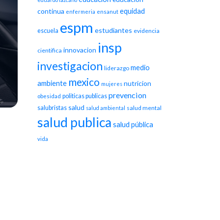
equidad
continua
enfermeria
ensanut
espm
estudiantes
escuela
evidencia
insp
innovacion
cientifica
investigacion
medio
liderazgo
mexico
ambiente
nutricion
mujeres
prevencion
politicas publicas
obesidad
salud
salubristas
salud mental
salud ambiental
salud publica
salud pública
vida