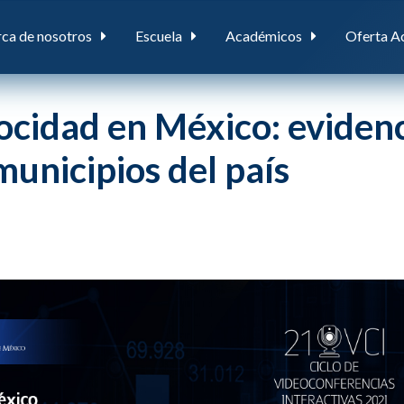
ca de nosotros
Escuela
Académicos
Oferta A
locidad en México: eviden
municipios del país