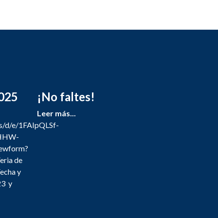
2025
¡No faltes!
Leer más...
ms/d/e/1FAIpQLSf-
HHW-
ewform?
eria de
echa y
23 y