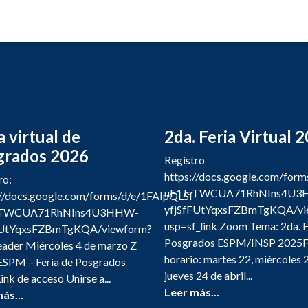
a virtual de
2da. Feria Virtual 
grados 2026
Registro
https://docs.google.com/for
ro:
uF1JsTWCUA71RhNIns4U3
//docs.google.com/forms/d/e/1FAIpQLSf-
yfjSfFUtYqxsFZBmTgKQA/vi
sTWCUA71RhNIns4U3HHW-
usp=sf_link Zoom Tema: 2da. F
FUtYqxsFZBmTgKQA/viewform?
Posgrados ESPM/INSP 2025F
ader Miércoles 4 de marzo Z
horario: martes 22, miércoles 
SPM – Feria de Posgrados
jueves 24 de abril...
ink de acceso Unirse a...
Leer más...
ás...