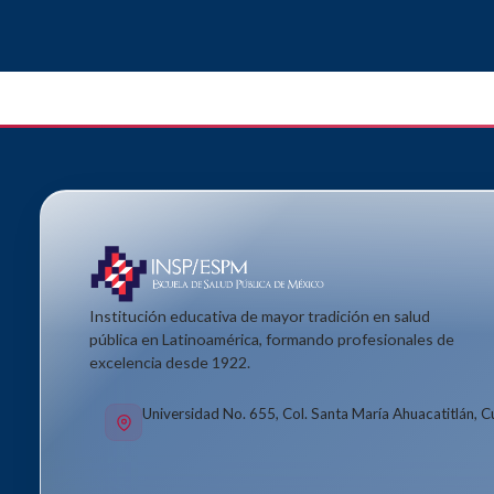
Institución educativa de mayor tradición en salud
pública en Latinoamérica, formando profesionales de
excelencia desde 1922.
Universidad No. 655, Col. Santa María Ahuacatitlán, 