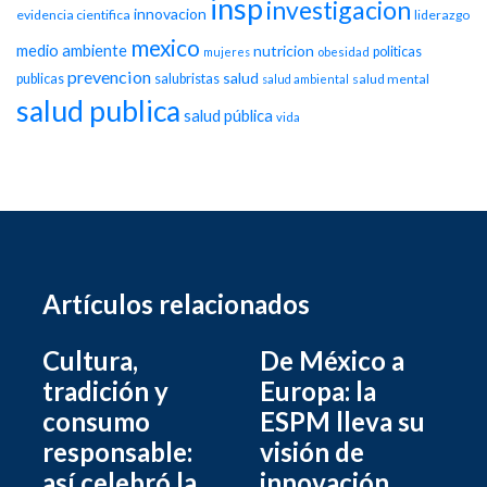
insp
investigacion
innovacion
evidencia cientifica
liderazgo
mexico
medio ambiente
nutricion
politicas
mujeres
obesidad
prevencion
salud
publicas
salubristas
salud mental
salud ambiental
salud publica
salud pública
vida
Artículos relacionados
Cultura,
De México a
tradición y
Europa: la
consumo
ESPM lleva su
responsable:
visión de
así celebró la
innovación