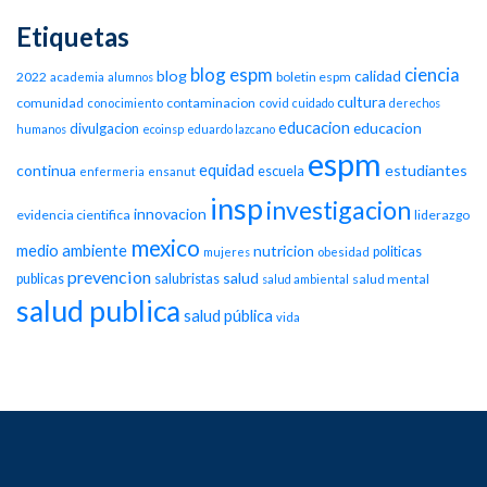
Etiquetas
blog espm
ciencia
blog
calidad
2022
boletin espm
academia
alumnos
cultura
comunidad
contaminacion
conocimiento
covid
cuidado
derechos
educacion
educacion
divulgacion
humanos
ecoinsp
eduardo lazcano
espm
equidad
continua
estudiantes
escuela
enfermeria
ensanut
insp
investigacion
innovacion
evidencia cientifica
liderazgo
mexico
medio ambiente
nutricion
politicas
mujeres
obesidad
prevencion
salud
publicas
salubristas
salud mental
salud ambiental
salud publica
salud pública
vida