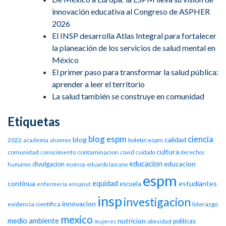
innovación educativa al Congreso de ASPHER
2026
El INSP desarrolla Atlas Integral para fortalecer
la planeación de los servicios de salud mental en
México
El primer paso para transformar la salud pública:
aprender a leer el territorio
La salud también se construye en comunidad
Etiquetas
blog espm
ciencia
blog
calidad
2022
boletin espm
academia
alumnos
cultura
comunidad
contaminacion
conocimiento
covid
cuidado
derechos
educacion
educacion
divulgacion
humanos
ecoinsp
eduardo lazcano
espm
equidad
continua
estudiantes
escuela
enfermeria
ensanut
insp
investigacion
innovacion
evidencia cientifica
liderazgo
mexico
medio ambiente
nutricion
politicas
mujeres
obesidad