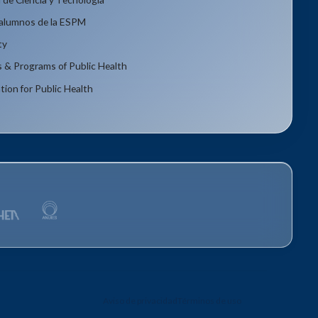
xalumnos de la ESPM
ty
s & Programs of Public Health
tion for Public Health
Aviso de privacidad
Términos de uso