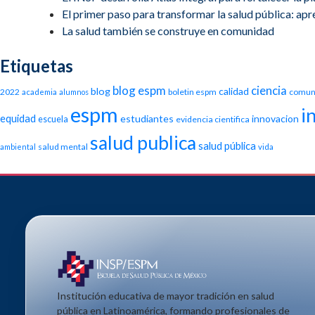
El primer paso para transformar la salud pública: apren
La salud también se construye en comunidad
Etiquetas
blog espm
ciencia
blog
calidad
2022
boletin espm
comun
academia
alumnos
espm
i
equidad
estudiantes
innovacion
escuela
evidencia cientifica
salud publica
salud pública
salud mental
ambiental
vida
Institución educativa de mayor tradición en salud
pública en Latinoamérica, formando profesionales de