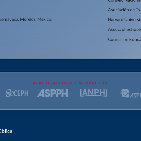
Asociación de E
Cuernavaca, Morelos, México.
Harvard Universi
Assoc. of School
Council on Educa
ACREDITACIONES Y MEMBRESÍAS
ública