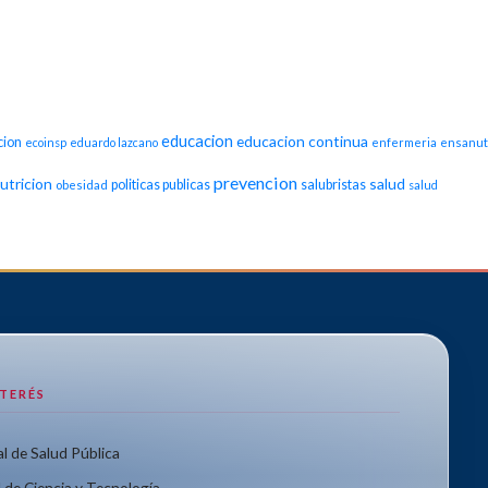
educacion
educacion continua
cion
ecoinsp
eduardo lazcano
enfermeria
ensanut
prevencion
utricion
salud
politicas publicas
salubristas
obesidad
salud
NTERÉS
l de Salud Pública
 de Ciencia y Tecnología