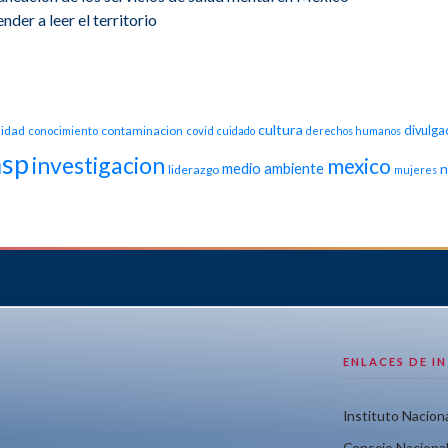
der a leer el territorio
cultura
idad
contaminacion
divulga
conocimiento
covid
cuidado
derechos humanos
nsp
investigacion
mexico
medio ambiente
n
liderazgo
mujeres
ENLACES DE I
Instituto Naciona
Consejo Nacional