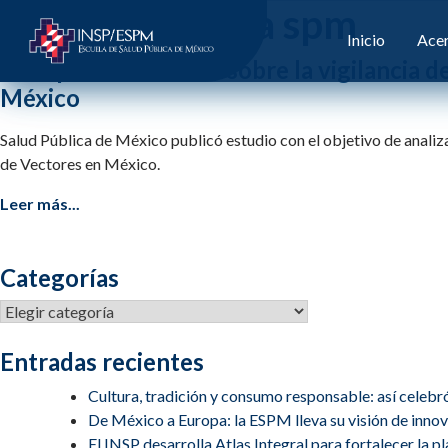
Etiqueta:
revisa spm
Inicio
Acer
SPM publica estudio sobre la vigilancia d
México
Salud Pública de México publicó estudio con el objetivo de analizar
de Vectores en México.
Leer más...
Categorías
Categorías
Entradas recientes
Cultura, tradición y consumo responsable: así celebr
De México a Europa: la ESPM lleva su visión de inn
El INSP desarrolla Atlas Integral para fortalecer la 