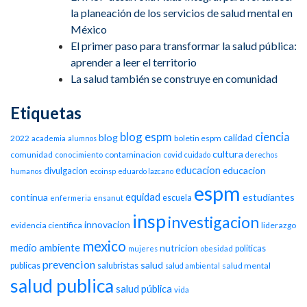
la planeación de los servicios de salud mental en
México
El primer paso para transformar la salud pública:
aprender a leer el territorio
La salud también se construye en comunidad
Etiquetas
blog espm
ciencia
blog
calidad
2022
boletin espm
academia
alumnos
cultura
comunidad
contaminacion
conocimiento
covid
cuidado
derechos
educacion
educacion
divulgacion
humanos
ecoinsp
eduardo lazcano
espm
equidad
continua
estudiantes
escuela
enfermeria
ensanut
insp
investigacion
innovacion
evidencia cientifica
liderazgo
mexico
medio ambiente
nutricion
politicas
mujeres
obesidad
prevencion
salud
publicas
salubristas
salud mental
salud ambiental
salud publica
salud pública
vida