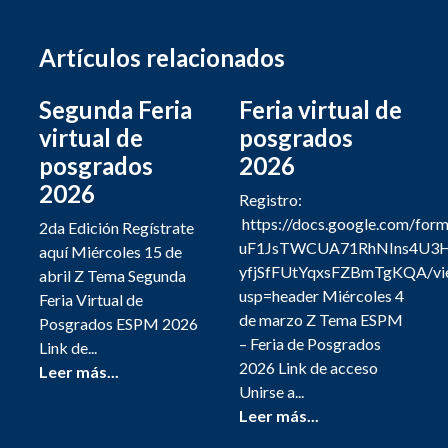
Artículos relacionados
Segunda Feria
Feria virtual de
virtual de
posgrados
posgrados
2026
2026
Registro:
https://docs.google.com/for
2da Edición Regístrate
uF1JsTWCUA71RhNIns4U3
aquí Miércoles 15 de
yfjSfFUtYqxsFZBmTgKQA/vi
abril Z Tema Segunda
usp=header Miércoles 4
Feria Virtual de
de marzo Z Tema ESPM
Posgrados ESPM 2026
– Feria de Posgrados
Link de...
2026 Link de acceso
Leer más...
Unirse a...
Leer más...