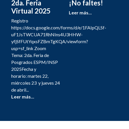
2da. Feria
¡No faltes!
Virtual 2025
Leer más...
Registro
https://docs.google.com/forms/d/e/1FAIpQLSf-
uF1JsTWCUA71RhNIns4U3HHW-
yfjSfFUtYqxsFZBmTgKQA/viewform?
usp=sf_link Zoom
Tema: 2da. Feria de
Posgrados ESPM/INSP
2025Fecha y
horario: martes 22,
miércoles 23 y jueves 24
de abril...
Leer más...