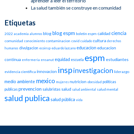
aprender a leer el territorio
La salud también se construye en comunidad
Etiquetas
blog espm
ciencia
blog
calidad
2022
boletin espm
academia
alumnos
cultura
comunidad
contaminacion
conocimiento
covid
cuidado
derechos
educacion
educacion
divulgacion
humanos
ecoinsp
eduardo lazcano
espm
equidad
continua
estudiantes
escuela
enfermeria
ensanut
insp
investigacion
innovacion
evidencia cientifica
liderazgo
mexico
medio ambiente
nutricion
politicas
mujeres
obesidad
prevencion
salud
publicas
salubristas
salud mental
salud ambiental
salud publica
salud pública
vida