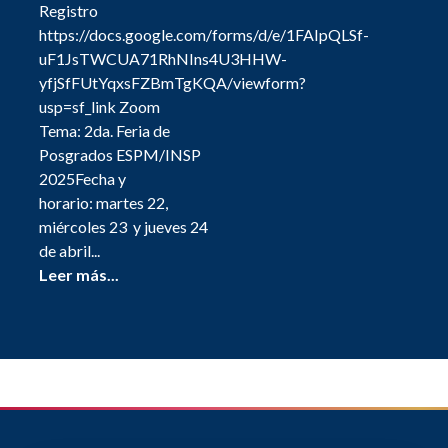
Registro
https://docs.google.com/forms/d/e/1FAIpQLSf-
uF1JsTWCUA71RhNIns4U3HHW-
yfjSfFUtYqxsFZBmTgKQA/viewform?
usp=sf_link Zoom
Tema: 2da. Feria de
Posgrados ESPM/INSP
2025Fecha y
horario: martes 22,
miércoles 23 y jueves 24
de abril...
Leer más...