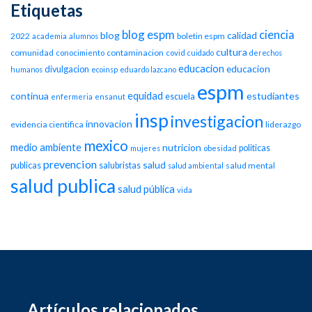
Etiquetas
blog espm
ciencia
blog
calidad
2022
boletin espm
academia
alumnos
cultura
comunidad
contaminacion
conocimiento
covid
cuidado
derechos
educacion
educacion
divulgacion
humanos
ecoinsp
eduardo lazcano
espm
equidad
continua
estudiantes
escuela
enfermeria
ensanut
insp
investigacion
innovacion
evidencia cientifica
liderazgo
mexico
medio ambiente
nutricion
politicas
mujeres
obesidad
prevencion
salud
publicas
salubristas
salud mental
salud ambiental
salud publica
salud pública
vida
Artículos relacionados