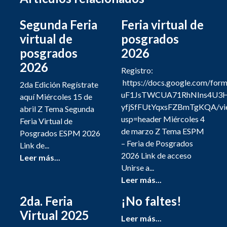
Segunda Feria
Feria virtual de
virtual de
posgrados
posgrados
2026
2026
Registro:
https://docs.google.com/for
2da Edición Regístrate
uF1JsTWCUA71RhNIns4U3
aquí Miércoles 15 de
yfjSfFUtYqxsFZBmTgKQA/vi
abril Z Tema Segunda
usp=header Miércoles 4
Feria Virtual de
de marzo Z Tema ESPM
Posgrados ESPM 2026
– Feria de Posgrados
Link de...
2026 Link de acceso
Leer más...
Unirse a...
Leer más...
2da. Feria
¡No faltes!
Virtual 2025
Leer más...