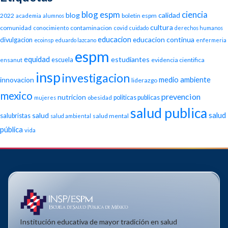
blog espm
ciencia
blog
calidad
2022
boletin espm
academia
alumnos
cultura
comunidad
contaminacion
conocimiento
covid
cuidado
derechos humanos
educacion
educacion continua
divulgacion
ecoinsp
eduardo lazcano
enfermeria
espm
equidad
estudiantes
escuela
evidencia cientifica
ensanut
insp
investigacion
medio ambiente
innovacion
liderazgo
mexico
prevencion
nutricion
politicas publicas
mujeres
obesidad
salud publica
salud
salud
salubristas
salud mental
salud ambiental
pública
vida
Institución educativa de mayor tradición en salud