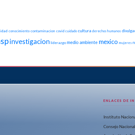
cultura
idad
contaminacion
divulga
conocimiento
covid
cuidado
derechos humanos
nsp
investigacion
mexico
medio ambiente
n
liderazgo
mujeres
ENLACES DE I
Instituto Naciona
Consejo Nacional