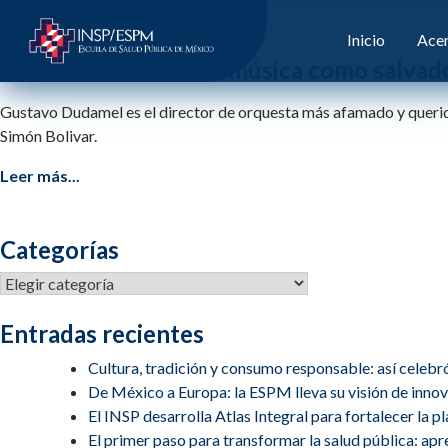
Etiqueta:
viena
Inicio
Acer
Gustavo Dudamel: la música como salvador
Gustavo Dudamel es el director de orquesta más afamado y querido 
Simón Bolivar.
Leer más...
Categorías
Categorías
Entradas recientes
Cultura, tradición y consumo responsable: así celebr
De México a Europa: la ESPM lleva su visión de inn
El INSP desarrolla Atlas Integral para fortalecer la 
El primer paso para transformar la salud pública: apren