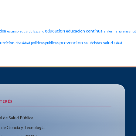
educacion
educacion continua
cion
ecoinsp
eduardo lazcano
enfermeria
ensanut
prevencion
utricion
salud
politicas publicas
salubristas
obesidad
salud
NTERÉS
l de Salud Pública
 de Ciencia y Tecnología