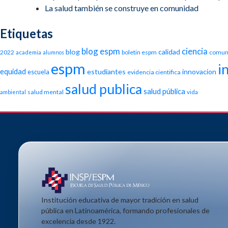
La salud también se construye en comunidad
Etiquetas
blog espm
ciencia
blog
calidad
2022
boletin espm
comun
academia
alumnos
espm
i
equidad
estudiantes
innovacion
escuela
evidencia cientifica
salud publica
salud pública
salud mental
ambiental
vida
Institución educativa de mayor tradición en salud
pública en Latinoamérica, formando profesionales de
excelencia desde 1922.