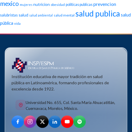
mexico
prevencion
nutricion
politicas publicas
mujeres
obesidad
salud publica
salud
salud
salubristas
salud mental
salud ambiental
pública
vida
Institución educativa de mayor tradición en salud
pública en Latinoamérica, formando profesionales de
excelencia desde 1922.
Universidad No. 655, Col. Santa María Ahuacatitlán,
Cuernavaca, Morelos, México.