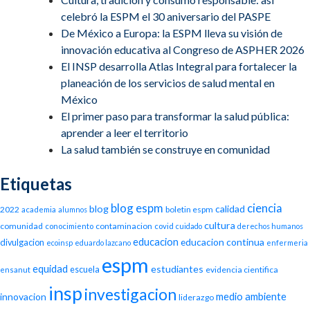
celebró la ESPM el 30 aniversario del PASPE
De México a Europa: la ESPM lleva su visión de
innovación educativa al Congreso de ASPHER 2026
El INSP desarrolla Atlas Integral para fortalecer la
planeación de los servicios de salud mental en
México
El primer paso para transformar la salud pública:
aprender a leer el territorio
La salud también se construye en comunidad
Etiquetas
blog espm
ciencia
blog
calidad
2022
boletin espm
academia
alumnos
cultura
comunidad
contaminacion
conocimiento
covid
cuidado
derechos humanos
educacion
educacion continua
divulgacion
ecoinsp
eduardo lazcano
enfermeria
espm
equidad
estudiantes
escuela
evidencia cientifica
ensanut
insp
investigacion
medio ambiente
innovacion
liderazgo