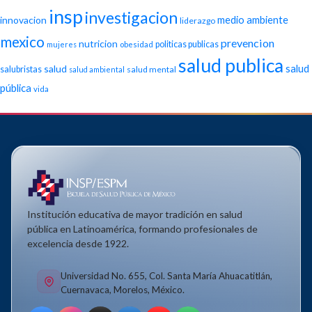
insp
investigacion
medio ambiente
innovacion
liderazgo
mexico
prevencion
nutricion
politicas publicas
mujeres
obesidad
salud publica
salud
salud
salubristas
salud mental
salud ambiental
pública
vida
Institución educativa de mayor tradición en salud
pública en Latinoamérica, formando profesionales de
excelencia desde 1922.
Universidad No. 655, Col. Santa María Ahuacatitlán,
Cuernavaca, Morelos, México.