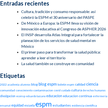
Entradas recientes
Cultura, tradición y consumo responsable: así
celebró la ESPM el 30 aniversario del PASPE
De México a Europa: la ESPM lleva su visión de
innovación educativa al Congreso de ASPHER 2026
El INSP desarrolla Atlas Integral para fortalecer la
planeación de los servicios de salud mental en
México
El primer paso para transformar la salud pública:
aprender a leer el territorio
La salud también se construye en comunidad
Etiquetas
blog espm
ciencia
blog
calidad
2022
boletin espm
academia
alumnos
cultura
comunidad
contaminacion
conocimiento
covid
cuidado
derechos humanos
educacion
educacion continua
divulgacion
ecoinsp
eduardo lazcano
enfermeria
espm
equidad
estudiantes
escuela
evidencia cientifica
ensanut