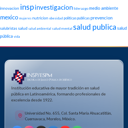
insp
investigacion
medio ambiente
innovacion
liderazgo
mexico
prevencion
nutricion
politicas publicas
mujeres
obesidad
salud publica
salud
salud
salubristas
salud mental
salud ambiental
pública
vida
Institución educativa de mayor tradición en salud
pública en Latinoamérica, formando profesionales de
excelencia desde 1922.
Universidad No. 655, Col. Santa María Ahuacatitlán,
Cuernavaca, Morelos, México.