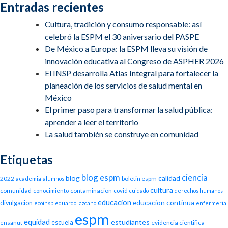
Entradas recientes
Cultura, tradición y consumo responsable: así
celebró la ESPM el 30 aniversario del PASPE
De México a Europa: la ESPM lleva su visión de
innovación educativa al Congreso de ASPHER 2026
El INSP desarrolla Atlas Integral para fortalecer la
planeación de los servicios de salud mental en
México
El primer paso para transformar la salud pública:
aprender a leer el territorio
La salud también se construye en comunidad
Etiquetas
blog espm
ciencia
blog
calidad
2022
boletin espm
academia
alumnos
cultura
comunidad
contaminacion
conocimiento
covid
cuidado
derechos humanos
educacion
educacion continua
divulgacion
ecoinsp
eduardo lazcano
enfermeria
espm
equidad
estudiantes
escuela
evidencia cientifica
ensanut