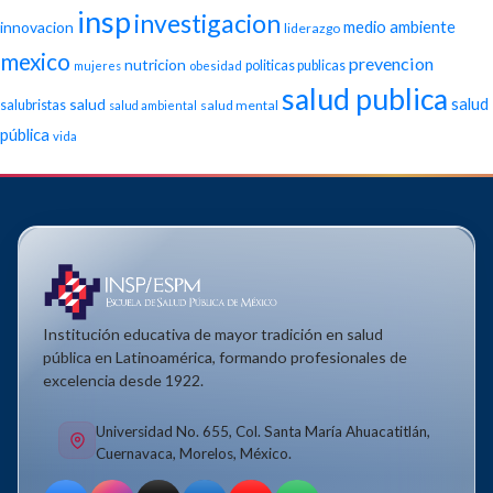
insp
investigacion
medio ambiente
innovacion
liderazgo
mexico
prevencion
nutricion
politicas publicas
mujeres
obesidad
salud publica
salud
salud
salubristas
salud mental
salud ambiental
pública
vida
Institución educativa de mayor tradición en salud
pública en Latinoamérica, formando profesionales de
excelencia desde 1922.
Universidad No. 655, Col. Santa María Ahuacatitlán,
Cuernavaca, Morelos, México.