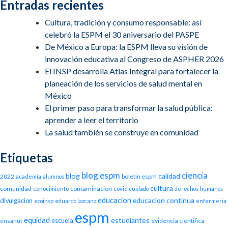
Entradas recientes
Cultura, tradición y consumo responsable: así
celebró la ESPM el 30 aniversario del PASPE
De México a Europa: la ESPM lleva su visión de
innovación educativa al Congreso de ASPHER 2026
El INSP desarrolla Atlas Integral para fortalecer la
planeación de los servicios de salud mental en
México
El primer paso para transformar la salud pública:
aprender a leer el territorio
La salud también se construye en comunidad
Etiquetas
blog espm
ciencia
blog
calidad
2022
boletin espm
academia
alumnos
cultura
comunidad
contaminacion
conocimiento
covid
cuidado
derechos humanos
educacion
educacion continua
divulgacion
ecoinsp
eduardo lazcano
enfermeria
espm
equidad
estudiantes
escuela
evidencia cientifica
ensanut