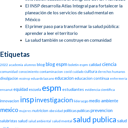
El INSP desarrolla Atlas Integral para fortalecer la
planeación de los servicios de salud mental en
México
El primer paso para transformar la salud pública:
aprender a leer el territorio
La salud también se construye en comunidad
Etiquetas
blog espm
ciencia
blog
calidad
2022
boletin espm
academia
alumnos
cultura
comunidad
contaminacion
conocimiento
covid
cuidado
derechos humanos
educacion
educacion continua
divulgacion
ecoinsp
eduardo lazcano
enfermeria
espm
equidad
estudiantes
escuela
evidencia cientifica
ensanut
insp
investigacion
medio ambiente
innovacion
liderazgo
mexico
prevencion
nutricion
politicas publicas
mujeres
obesidad
salud publica
salud
salud
salubristas
salud mental
salud ambiental