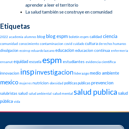
aprender a leer el territorio
La salud también se construye en comunidad
Etiquetas
blog espm
ciencia
blog
calidad
2022
boletin espm
academia
alumnos
cultura
comunidad
contaminacion
conocimiento
covid
cuidado
derechos humanos
educacion
educacion continua
divulgacion
ecoinsp
eduardo lazcano
enfermeria
espm
equidad
estudiantes
escuela
evidencia cientifica
ensanut
insp
investigacion
medio ambiente
innovacion
liderazgo
mexico
prevencion
nutricion
politicas publicas
mujeres
obesidad
salud publica
salud
salud
salubristas
salud mental
salud ambiental
pública
vida