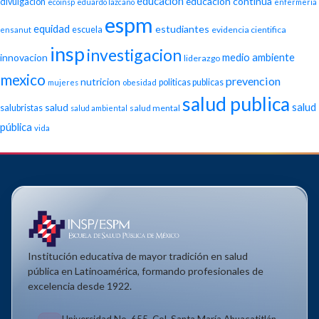
educacion
educacion continua
divulgacion
ecoinsp
eduardo lazcano
enfermeria
espm
equidad
estudiantes
escuela
evidencia cientifica
ensanut
insp
investigacion
medio ambiente
innovacion
liderazgo
mexico
prevencion
nutricion
politicas publicas
mujeres
obesidad
salud publica
salud
salud
salubristas
salud mental
salud ambiental
pública
vida
Institución educativa de mayor tradición en salud
pública en Latinoamérica, formando profesionales de
excelencia desde 1922.