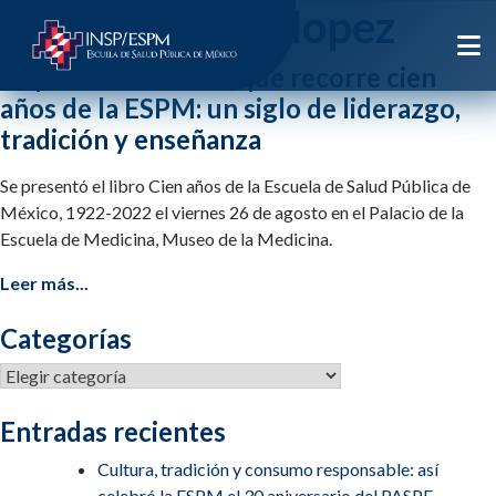
Etiqueta:
oliva lopez
Se presentó el libro que recorre cien
años de la ESPM: un siglo de liderazgo,
tradición y enseñanza
Se presentó el libro Cien años de la Escuela de Salud Pública de
México, 1922-2022 el viernes 26 de agosto en el Palacio de la
Escuela de Medicina, Museo de la Medicina.
Leer más...
Categorías
Categorías
Entradas recientes
Cultura, tradición y consumo responsable: así
celebró la ESPM el 30 aniversario del PASPE