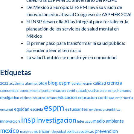
De México a Europa: la ESPM lleva su visión de
innovación educativa al Congreso de ASPHER 2026
El INSP desarrolla Atlas Integral para fortalecer la
planeación de los servicios de salud mental en
México
El primer paso para transformar la salud pública:
aprender a leer el territorio
La salud también se construye en comunidad
Etiquetas
blog espm
ciencia
blog
calidad
2022
boletin espm
academia
alumnos
cultura
comunidad
contaminacion
conocimiento
covid
cuidado
derechos humanos
educacion
educacion continua
divulgacion
ecoinsp
eduardo lazcano
enfermeria
espm
equidad
estudiantes
escuela
evidencia cientifica
ensanut
insp
investigacion
medio ambiente
innovacion
liderazgo
mexico
prevencion
nutricion
politicas publicas
mujeres
obesidad