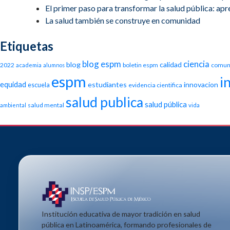
El primer paso para transformar la salud pública: apren
La salud también se construye en comunidad
Etiquetas
blog espm
ciencia
blog
calidad
2022
boletin espm
comun
academia
alumnos
espm
i
equidad
estudiantes
innovacion
escuela
evidencia cientifica
salud publica
salud pública
salud mental
ambiental
vida
Institución educativa de mayor tradición en salud
pública en Latinoamérica, formando profesionales de