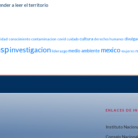
der a leer el territorio
cultura
idad
contaminacion
divulga
conocimiento
covid
cuidado
derechos humanos
nsp
investigacion
mexico
medio ambiente
n
liderazgo
mujeres
ENLACES DE I
Instituto Naciona
Consejo Nacional