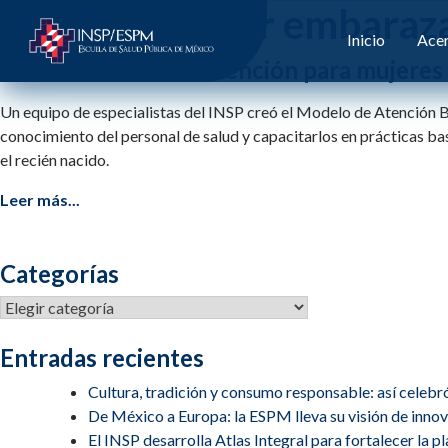
Etiqueta:
mujer embaraz
Inicio
Acer
Transformando la Atención para mujeres y
Un equipo de especialistas del INSP creó el Modelo de Atención B
conocimiento del personal de salud y capacitarlos en prácticas bas
el recién nacido.
Leer más...
Categorías
Categorías
Entradas recientes
Cultura, tradición y consumo responsable: así celebr
De México a Europa: la ESPM lleva su visión de inn
El INSP desarrolla Atlas Integral para fortalecer la 