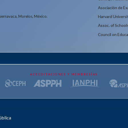
Asociación de E
Cuernavaca, Morelos, México.
Harvard Universi
Assoc. of School
Council on Educa
ACREDITACIONES Y MEMBRESÍAS
ública