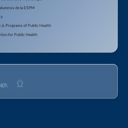
xalumnos de la ESPM
ty
s & Programs of Public Health
tion for Public Health
Aviso de privacidad
Términos de uso