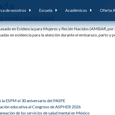
ada
ca de nosotros
Escuela
Académicos
Oferta 
 recién nacidos(as)
asado en Evidencia para Mujeres y Recién Nacidos (AMBAR, por su 
adas en evidencia para la atención durante el embarazo, parto y po
ó la ESPM el 30 aniversario del PASPE
ovación educativa al Congreso de ASPHER 2026
planeación de los servicios de salud mental en México