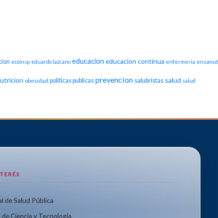
educacion
educacion continua
cion
ecoinsp
eduardo lazcano
enfermeria
ensanut
prevencion
utricion
salud
politicas publicas
salubristas
obesidad
salud
NTERÉS
l de Salud Pública
 de Ciencia y Tecnología