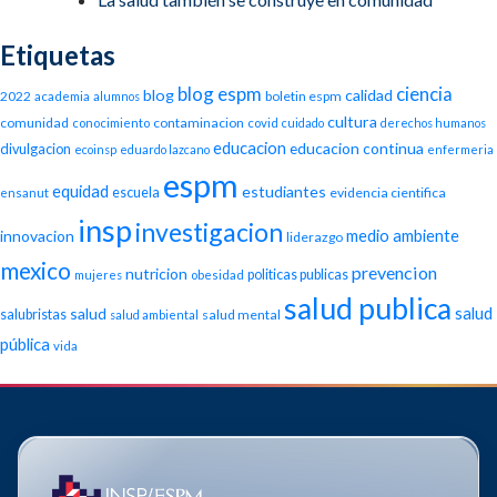
Etiquetas
blog espm
ciencia
blog
calidad
2022
boletin espm
academia
alumnos
cultura
comunidad
contaminacion
conocimiento
covid
cuidado
derechos humanos
educacion
educacion continua
divulgacion
ecoinsp
eduardo lazcano
enfermeria
espm
equidad
estudiantes
escuela
evidencia cientifica
ensanut
insp
investigacion
medio ambiente
innovacion
liderazgo
mexico
prevencion
nutricion
politicas publicas
mujeres
obesidad
salud publica
salud
salud
salubristas
salud mental
salud ambiental
pública
vida