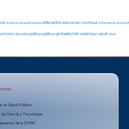
educacion
educacion continua
cion
ecoinsp
eduardo lazcano
enfermeria
ensanut
prevencion
utricion
salud
politicas publicas
salubristas
obesidad
salud
NTERÉS
l de Salud Pública
 de Ciencia y Tecnología
xalumnos de la ESPM