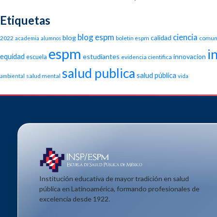
Etiquetas
blog espm
ciencia
blog
calidad
2022
boletin espm
comun
academia
alumnos
espm
i
equidad
estudiantes
innovacion
escuela
evidencia cientifica
salud publica
salud pública
salud mental
ambiental
vida
Institución educativa de mayor tradición en salud
pública en Latinoamérica, formando profesionales de
excelencia desde 1922.