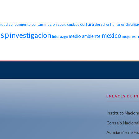
cultura
idad
contaminacion
divulga
conocimiento
covid
cuidado
derechos humanos
nsp
investigacion
mexico
medio ambiente
n
liderazgo
mujeres
ENLACES DE I
Instituto Naciona
Consejo Nacional
Asociación de E