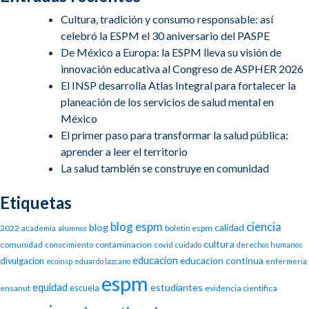
Cultura, tradición y consumo responsable: así
celebró la ESPM el 30 aniversario del PASPE
De México a Europa: la ESPM lleva su visión de
innovación educativa al Congreso de ASPHER 2026
El INSP desarrolla Atlas Integral para fortalecer la
planeación de los servicios de salud mental en
México
El primer paso para transformar la salud pública:
aprender a leer el territorio
La salud también se construye en comunidad
Etiquetas
blog espm
ciencia
blog
calidad
2022
boletin espm
academia
alumnos
cultura
comunidad
contaminacion
conocimiento
covid
cuidado
derechos humanos
educacion
educacion continua
divulgacion
ecoinsp
eduardo lazcano
enfermeria
espm
equidad
estudiantes
escuela
evidencia cientifica
ensanut