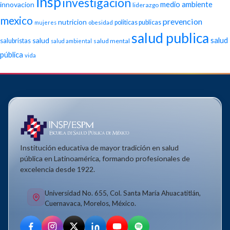
insp
investigacion
medio ambiente
innovacion
liderazgo
mexico
prevencion
nutricion
politicas publicas
mujeres
obesidad
salud publica
salud
salud
salubristas
salud mental
salud ambiental
pública
vida
Institución educativa de mayor tradición en salud
pública en Latinoamérica, formando profesionales de
excelencia desde 1922.
Universidad No. 655, Col. Santa María Ahuacatitlán,
Cuernavaca, Morelos, México.