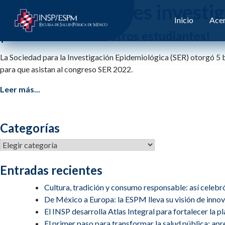
Etiqueta:
jovenes investi
Inicio
Acer
¡Felicitaciones a nuestros estudiantes!
La Sociedad para la Investigación Epidemiológica (SER) otorgó 5 
para que asistan al congreso SER 2022.
Leer más...
Categorías
Categorías
Entradas recientes
Cultura, tradición y consumo responsable: así celebr
De México a Europa: la ESPM lleva su visión de inn
El INSP desarrolla Atlas Integral para fortalecer la 
El primer paso para transformar la salud pública: apren