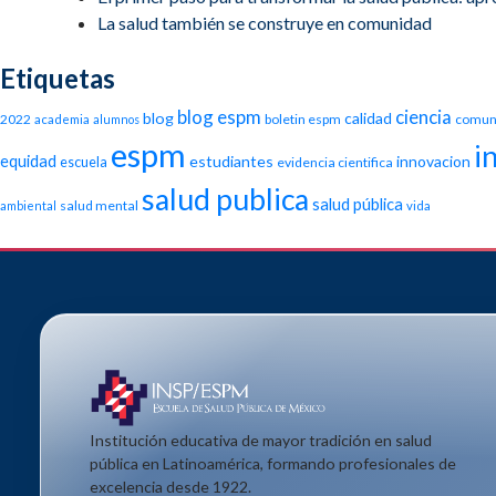
La salud también se construye en comunidad
Etiquetas
blog espm
ciencia
blog
calidad
2022
boletin espm
comun
academia
alumnos
espm
i
equidad
estudiantes
innovacion
escuela
evidencia cientifica
salud publica
salud pública
salud mental
ambiental
vida
Institución educativa de mayor tradición en salud
pública en Latinoamérica, formando profesionales de
excelencia desde 1922.