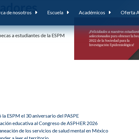
gadores
ca de nosotros
Escuela
Académicos
Oferta 
becas a estudiantes de la ESPM
ó la ESPM el 30 aniversario del PASPE
ovación educativa al Congreso de ASPHER 2026
planeación de los servicios de salud mental en México
der a leer el territorio