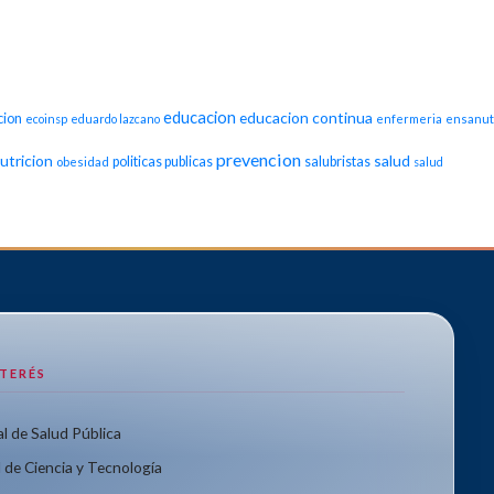
educacion
educacion continua
cion
ecoinsp
eduardo lazcano
enfermeria
ensanut
prevencion
utricion
salud
politicas publicas
salubristas
obesidad
salud
NTERÉS
l de Salud Pública
 de Ciencia y Tecnología