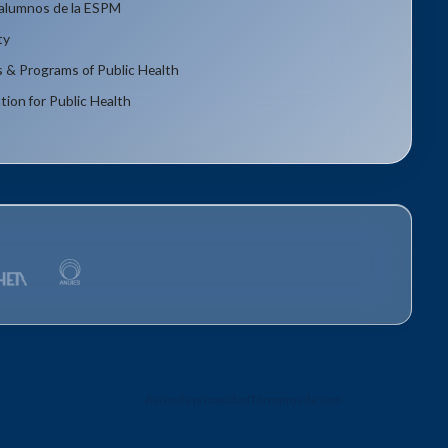
xalumnos de la ESPM
ty
s & Programs of Public Health
tion for Public Health
Aviso de privacidad
Términos de uso