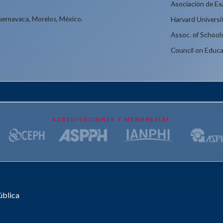
Asociación de E
Cuernavaca, Morelos, México.
Harvard Universi
Assoc. of School
Council on Educa
ACREDITACIONES Y MEMBRESÍAS
ública