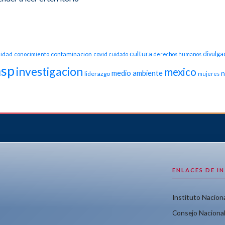
cultura
idad
contaminacion
divulga
conocimiento
covid
cuidado
derechos humanos
nsp
investigacion
mexico
medio ambiente
n
liderazgo
mujeres
ENLACES DE I
Instituto Naciona
Consejo Nacional