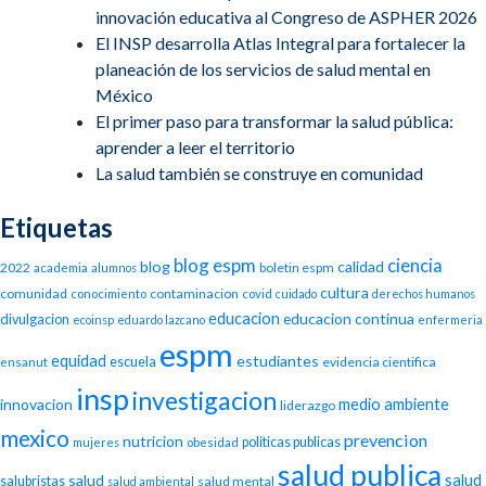
innovación educativa al Congreso de ASPHER 2026
El INSP desarrolla Atlas Integral para fortalecer la
planeación de los servicios de salud mental en
México
El primer paso para transformar la salud pública:
aprender a leer el territorio
La salud también se construye en comunidad
Etiquetas
blog espm
ciencia
blog
calidad
2022
boletin espm
academia
alumnos
cultura
comunidad
contaminacion
conocimiento
covid
cuidado
derechos humanos
educacion
educacion continua
divulgacion
ecoinsp
eduardo lazcano
enfermeria
espm
equidad
estudiantes
escuela
evidencia cientifica
ensanut
insp
investigacion
medio ambiente
innovacion
liderazgo
mexico
prevencion
nutricion
politicas publicas
mujeres
obesidad
salud publica
salud
salud
salubristas
salud mental
salud ambiental