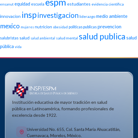
espm
equidad
estudiantes
escuela
evidencia cientifica
ensanut
insp
investigacion
medio ambiente
innovacion
liderazgo
mexico
prevencion
nutricion
politicas publicas
mujeres
obesidad
salud publica
salud
salud
salubristas
salud mental
salud ambiental
pública
vida
Institución educativa de mayor tradición en salud
pública en Latinoamérica, formando profesionales de
excelencia desde 1922.
Universidad No. 655, Col. Santa María Ahuacatitlán,
Cuernavaca, Morelos, México.