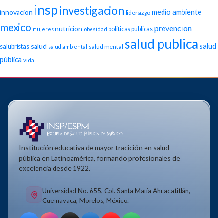
insp
investigacion
medio ambiente
innovacion
liderazgo
mexico
prevencion
nutricion
politicas publicas
mujeres
obesidad
salud publica
salud
salud
salubristas
salud mental
salud ambiental
pública
vida
Institución educativa de mayor tradición en salud
pública en Latinoamérica, formando profesionales de
excelencia desde 1922.
Universidad No. 655, Col. Santa María Ahuacatitlán,
Cuernavaca, Morelos, México.