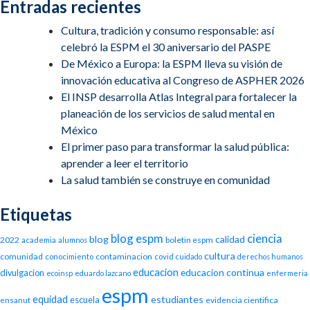
Entradas recientes
Cultura, tradición y consumo responsable: así
celebró la ESPM el 30 aniversario del PASPE
De México a Europa: la ESPM lleva su visión de
innovación educativa al Congreso de ASPHER 2026
El INSP desarrolla Atlas Integral para fortalecer la
planeación de los servicios de salud mental en
México
El primer paso para transformar la salud pública:
aprender a leer el territorio
La salud también se construye en comunidad
Etiquetas
blog espm
ciencia
blog
calidad
2022
boletin espm
academia
alumnos
cultura
comunidad
contaminacion
conocimiento
covid
cuidado
derechos humanos
educacion
educacion continua
divulgacion
ecoinsp
eduardo lazcano
enfermeria
espm
equidad
estudiantes
escuela
evidencia cientifica
ensanut