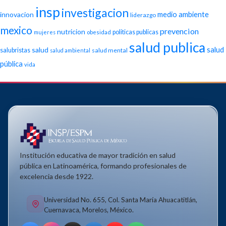
insp
investigacion
medio ambiente
innovacion
liderazgo
mexico
prevencion
nutricion
politicas publicas
mujeres
obesidad
salud publica
salud
salud
salubristas
salud mental
salud ambiental
pública
vida
Institución educativa de mayor tradición en salud
pública en Latinoamérica, formando profesionales de
excelencia desde 1922.
Universidad No. 655, Col. Santa María Ahuacatitlán,
Cuernavaca, Morelos, México.