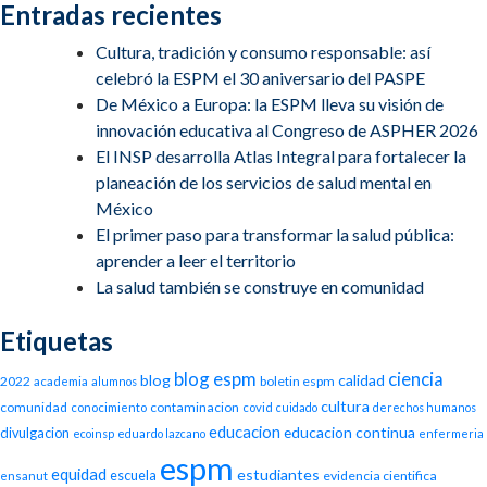
Entradas recientes
Cultura, tradición y consumo responsable: así
celebró la ESPM el 30 aniversario del PASPE
De México a Europa: la ESPM lleva su visión de
innovación educativa al Congreso de ASPHER 2026
El INSP desarrolla Atlas Integral para fortalecer la
planeación de los servicios de salud mental en
México
El primer paso para transformar la salud pública:
aprender a leer el territorio
La salud también se construye en comunidad
Etiquetas
blog espm
ciencia
blog
calidad
2022
boletin espm
academia
alumnos
cultura
comunidad
contaminacion
conocimiento
covid
cuidado
derechos humanos
educacion
educacion continua
divulgacion
ecoinsp
eduardo lazcano
enfermeria
espm
equidad
estudiantes
escuela
evidencia cientifica
ensanut