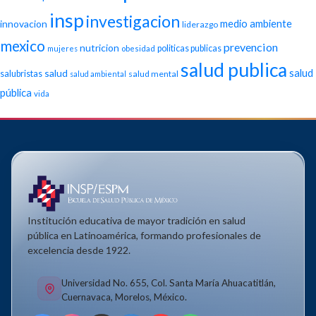
insp
investigacion
medio ambiente
innovacion
liderazgo
mexico
prevencion
nutricion
politicas publicas
mujeres
obesidad
salud publica
salud
salud
salubristas
salud mental
salud ambiental
pública
vida
Institución educativa de mayor tradición en salud
pública en Latinoamérica, formando profesionales de
excelencia desde 1922.
Universidad No. 655, Col. Santa María Ahuacatitlán,
Cuernavaca, Morelos, México.