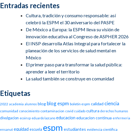
Entradas recientes
Cultura, tradición y consumo responsable: así
celebró la ESPM el 30 aniversario del PASPE
De México a Europa: la ESPM lleva su visión de
innovación educativa al Congreso de ASPHER 2026
El INSP desarrolla Atlas Integral para fortalecer la
planeación de los servicios de salud mental en
México
El primer paso para transformar la salud pública:
aprender a leer el territorio
La salud también se construye en comunidad
Etiquetas
blog espm
ciencia
blog
calidad
2022
boletin espm
academia
alumnos
cultura
comunidad
contaminacion
conocimiento
covid
cuidado
derechos humanos
educacion
educacion continua
divulgacion
ecoinsp
eduardo lazcano
enfermeria
espm
equidad
estudiantes
escuela
evidencia cientifica
ensanut