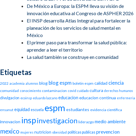
De México a Europa: la ESPM lleva su visión de
innovación educativa al Congreso de ASPHER 2026
El INSP desarrolla Atlas Integral para fortalecer la
planeación de los servicios de salud mental en
México
El primer paso para transformar la salud pública:
aprender a leer el territorio
La salud también se construye en comunidad
Etiquetas
blog espm
ciencia
blog
calidad
2022
boletin espm
academia
alumnos
cultura
comunidad
contaminacion
conocimiento
covid
cuidado
derechos humanos
educacion
educacion continua
divulgacion
ecoinsp
eduardo lazcano
enfermeria
espm
equidad
estudiantes
escuela
evidencia cientifica
ensanut
insp
investigacion
medio ambiente
innovacion
liderazgo
mexico
prevencion
nutricion
politicas publicas
mujeres
obesidad