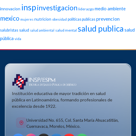
insp
investigacion
medio ambiente
innovacion
liderazgo
mexico
prevencion
nutricion
politicas publicas
mujeres
obesidad
salud publica
salud
salud
salubristas
salud mental
salud ambiental
pública
vida
Institución educativa de mayor tradición en salud
pública en Latinoamérica, formando profesionales de
excelencia desde 1922.
Universidad No. 655, Col. Santa María Ahuacatitlán,
Cuernavaca, Morelos, México.