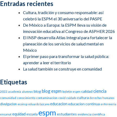
Entradas recientes
Cultura, tradición y consumo responsable: así
celebró la ESPM el 30 aniversario del PASPE
De México a Europa: la ESPM lleva su visión de
innovación educativa al Congreso de ASPHER 2026
El INSP desarrolla Atlas Integral para fortalecer la
planeación de los servicios de salud mental en
México
El primer paso para transformar la salud pública:
aprender a leer el territorio
La salud también se construye en comunidad
Etiquetas
blog espm
ciencia
blog
calidad
2022
boletin espm
academia
alumnos
cultura
comunidad
contaminacion
conocimiento
covid
cuidado
derechos humanos
educacion
educacion continua
divulgacion
ecoinsp
eduardo lazcano
enfermeria
espm
equidad
estudiantes
escuela
evidencia cientifica
ensanut