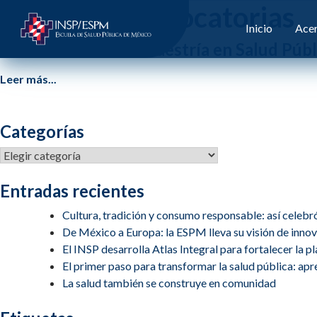
Etiqueta:
convocatorias
Inicio
Acer
6ta. Convocatoria Maestría en Salud Públ
Leer más...
Categorías
Categorías
Entradas recientes
Cultura, tradición y consumo responsable: así celebr
De México a Europa: la ESPM lleva su visión de inn
El INSP desarrolla Atlas Integral para fortalecer la 
El primer paso para transformar la salud pública: apren
La salud también se construye en comunidad