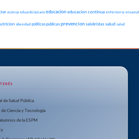
educacion
educacion continua
cion
ecoinsp
eduardo lazcano
enfermeria
ensanut
prevencion
utricion
salud
politicas publicas
salubristas
obesidad
salud
NTERÉS
l de Salud Pública
 de Ciencia y Tecnología
xalumnos de la ESPM
ty