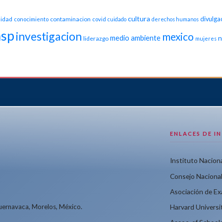
cultura
idad
contaminacion
divulga
conocimiento
covid
cuidado
derechos humanos
nsp
investigacion
mexico
medio ambiente
n
liderazgo
mujeres
ENLACES DE I
Instituto Naciona
Consejo Nacional
Asociación de E
Cuernavaca, Morelos, México.
Harvard Universi