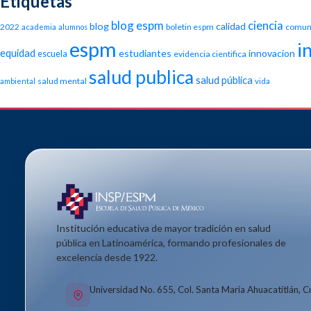
Etiquetas
blog espm
ciencia
blog
calidad
2022
boletin espm
comun
academia
alumnos
espm
i
equidad
estudiantes
innovacion
escuela
evidencia cientifica
salud publica
salud pública
salud mental
ambiental
vida
Institución educativa de mayor tradición en salud
pública en Latinoamérica, formando profesionales de
excelencia desde 1922.
Universidad No. 655, Col. Santa María Ahuacatitlán, 