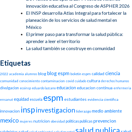
innovación educativa al Congreso de ASPHER 2026
El INSP desarrolla Atlas Integral para fortalecer la
planeación de los servicios de salud mental en
México
El primer paso para transformar la salud pública:
aprender a leer el territorio
La salud también se construye en comunidad
Etiquetas
blog espm
ciencia
blog
calidad
2022
boletin espm
academia
alumnos
cultura
comunidad
contaminacion
conocimiento
covid
cuidado
derechos humanos
educacion
educacion continua
divulgacion
ecoinsp
eduardo lazcano
enfermeria
espm
equidad
estudiantes
escuela
evidencia cientifica
ensanut
insp
investigacion
medio ambiente
innovacion
liderazgo
mexico
prevencion
nutricion
politicas publicas
mujeres
obesidad
salud publica
salud
salud
salubristas
salud mental
salud ambiental