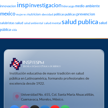
insp
investigacion
medio ambiente
innovacion
liderazgo
mexico
prevencion
nutricion
politicas publicas
mujeres
obesidad
salud publica
salud
salud
salubristas
salud mental
salud ambiental
pública
vida
Institución educativa de mayor tradición en salud
pública en Latinoamérica, formando profesionales de
excelencia desde 1922.
Universidad No. 655, Col. Santa María Ahuacatitlán,
Cuernavaca, Morelos, México.