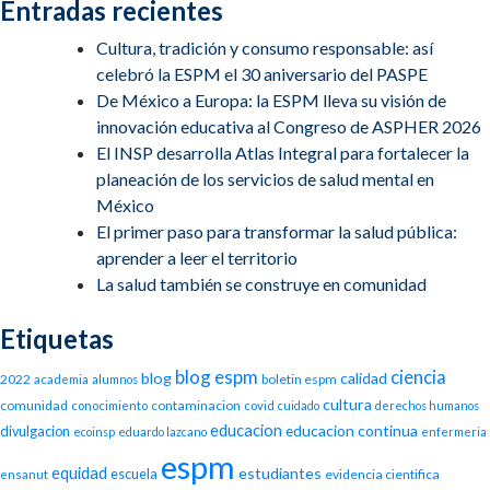
Entradas recientes
Cultura, tradición y consumo responsable: así
celebró la ESPM el 30 aniversario del PASPE
De México a Europa: la ESPM lleva su visión de
innovación educativa al Congreso de ASPHER 2026
El INSP desarrolla Atlas Integral para fortalecer la
planeación de los servicios de salud mental en
México
El primer paso para transformar la salud pública:
aprender a leer el territorio
La salud también se construye en comunidad
Etiquetas
blog espm
ciencia
blog
calidad
2022
boletin espm
academia
alumnos
cultura
comunidad
contaminacion
conocimiento
covid
cuidado
derechos humanos
educacion
educacion continua
divulgacion
ecoinsp
eduardo lazcano
enfermeria
espm
equidad
estudiantes
escuela
evidencia cientifica
ensanut