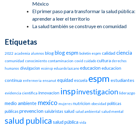
México
El primer paso para transformar la salud pública:
aprender a leer el territorio
La salud también se construye en comunidad
Etiquetas
blog espm
ciencia
blog
calidad
2022
boletin espm
academia
alumnos
cultura
comunidad
contaminacion
conocimiento
covid
cuidado
derechos
educacion
educacion
divulgacion
humanos
ecoinsp
eduardo lazcano
espm
equidad
continua
estudiantes
escuela
enfermeria
ensanut
insp
investigacion
innovacion
evidencia cientifica
liderazgo
mexico
medio ambiente
nutricion
politicas
mujeres
obesidad
prevencion
salud
publicas
salubristas
salud mental
salud ambiental
salud publica
salud pública
vida