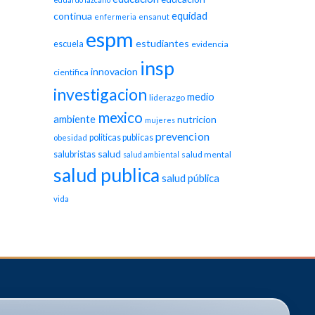
equidad
continua
enfermeria
ensanut
espm
estudiantes
escuela
evidencia
insp
innovacion
cientifica
investigacion
medio
liderazgo
mexico
ambiente
nutricion
mujeres
prevencion
politicas publicas
obesidad
salud
salubristas
salud mental
salud ambiental
salud publica
salud pública
vida