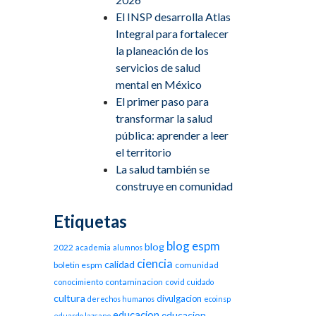
El INSP desarrolla Atlas
Integral para fortalecer
la planeación de los
servicios de salud
mental en México
El primer paso para
transformar la salud
pública: aprender a leer
el territorio
La salud también se
construye en comunidad
Etiquetas
blog espm
blog
2022
academia
alumnos
ciencia
calidad
boletin espm
comunidad
contaminacion
conocimiento
covid
cuidado
cultura
divulgacion
derechos humanos
ecoinsp
educacion
educacion
eduardo lazcano