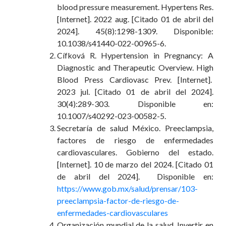
blood pressure measurement.
Hypertens Res.
[Internet]. 2022 aug.
[Citado 01 de abril del
2024].
45(8):1298-1309. Disponible:
10.1038/s41440-022-00965-6.
Cífková R. Hypertension in Pregnancy: A
Diagnostic and Therapeutic Overview.
High
Blood Press Cardiovasc Prev. [Internet].
2023 jul.
[Citado 01 de abril del 2024].
30(4):289-303. Disponible en:
10.1007/s40292-023-00582-5.
Secretaría de salud México. Preeclampsia,
factores de riesgo de enfermedades
cardiovasculares. Gobierno del estado.
[Internet]. 10 de marzo del 2024. [
Citado 01
de abril del 2024].
Disponible en:
https://www.gob.mx/salud/prensar/103-
preeclampsia-factor-de-riesgo-de-
enfermedades-cardiovasculares
Organización
mundial de la salud. Invertir en