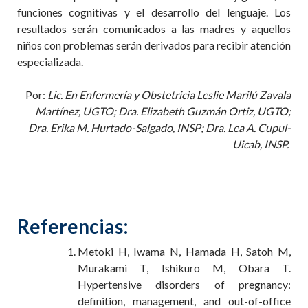
funciones cognitivas y el desarrollo del lenguaje. Los
resultados serán comunicados a las madres y aquellos
niños con problemas serán derivados para recibir atención
especializada.
Por:
Lic. En Enfermería y Obstetricia Leslie Marilú Zavala
Martínez, UG
TO; Dra. Elizabeth Guzmán
Ort
i
z
, UG
TO;
Dra. Erika M. Hurtado-Salgado, INSP
;
Dra. Lea A. Cupul-
Uicab, INSP.
Referencias
:
Metoki H, Iwama N, Hamada H, Satoh M,
Murakami T, Ishikuro M, Obara T.
Hypertensive disorders of pregnancy:
definition, management, and out-of-office