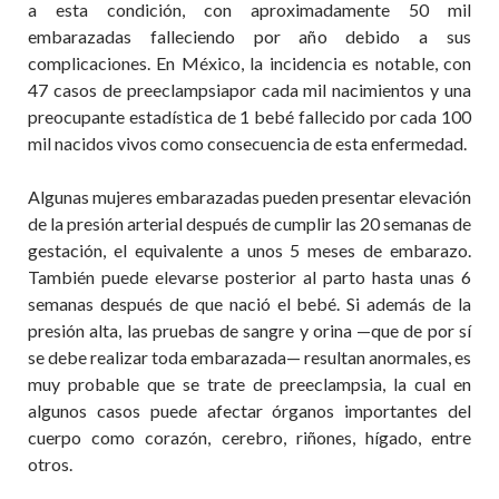
a esta condición, con aproximadamente 50 mil
embarazadas falleciendo por año debido a sus
complicaciones. En México, la incidencia es notable, con
47 casos de
preeclampsia
por cada mil nacimientos y una
preocupante estadística de 1 bebé fallecido por cada 100
mil nacidos vivos como consecuencia de esta enfermedad.
Algunas mujeres embarazadas pueden presentar elevación
de la presión arterial después de cumplir las 20 semanas de
gestación, el equivale
nte a unos 5 meses de embarazo.
T
ambién puede elevarse
posterior
al
parto hasta unas 6
semanas
después de
que nació el bebé. Si además de la
presión alta, las pruebas de sangre y orina
—
que de por sí
se debe realizar toda embarazada
—
resultan anormales, es
muy probable que se trate de preeclampsia, la cual en
algunos casos puede afectar órganos importantes del
cuerpo como corazón, cerebro, riñones, hígado
,
entre
otros.