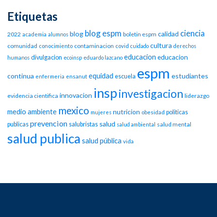
Etiquetas
blog espm
ciencia
blog
calidad
2022
boletin espm
academia
alumnos
cultura
comunidad
contaminacion
conocimiento
covid
cuidado
derechos
educacion
educacion
divulgacion
humanos
ecoinsp
eduardo lazcano
espm
equidad
continua
estudiantes
escuela
enfermeria
ensanut
insp
investigacion
innovacion
evidencia cientifica
liderazgo
mexico
medio ambiente
nutricion
politicas
mujeres
obesidad
prevencion
salud
publicas
salubristas
salud mental
salud ambiental
salud publica
salud pública
vida