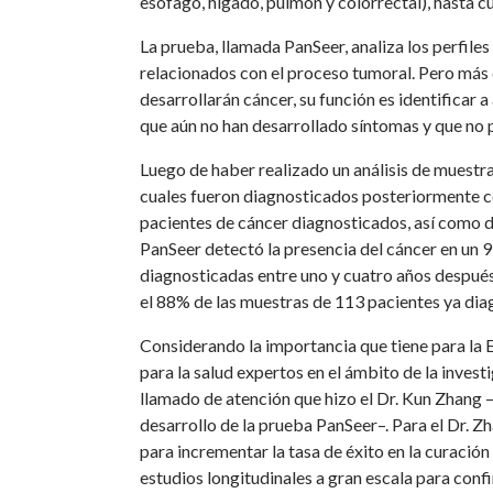
esófago, hígado, pulmón y colorrectal), hasta c
La prueba, llamada PanSeer, analiza los perfile
relacionados con el proceso tumoral. Pero más 
desarrollarán cáncer, su función es identificar 
que aún no han desarrollado síntomas y que no
Luego de haber realizado un análisis de muestr
cuales fueron diagnosticados posteriormente co
pacientes de cáncer diagnosticados, así como d
PanSeer detectó la presencia del cáncer en un 
diagnosticadas entre uno y cuatro años después
el 88% de las muestras de 113 pacientes ya dia
Considerando la importancia que tiene para la
para la salud expertos en el ámbito de la investi
llamado de atención que hizo el Dr. Kun Zhang 
desarrollo de la prueba PanSeer–. Para el Dr.
para incrementar la tasa de éxito en la curación
estudios longitudinales a gran escala para conf