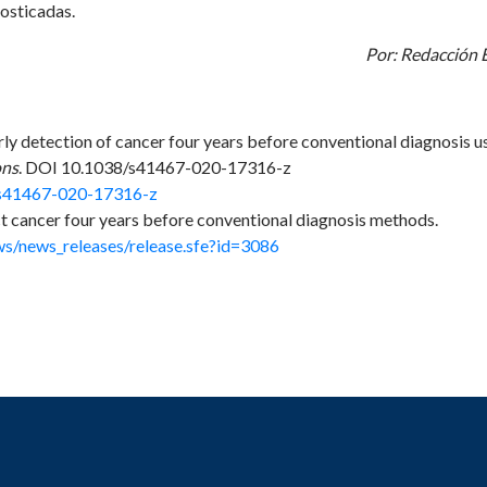
osticadas.
Por: Redacción
rly detection of cancer four years before conventional diagnosis u
ons
. DOI 10.1038/s41467-020-17316-z
s/s41467-020-17316-z
t cancer four years before conventional diagnosis methods.
ws/news_releases/release.sfe?id=3086