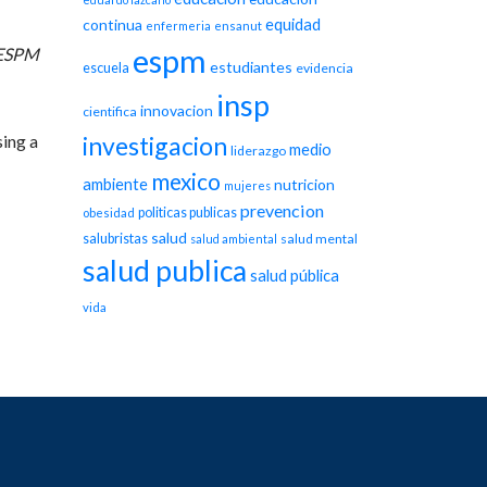
equidad
continua
enfermeria
ensanut
espm
 ESPM
estudiantes
escuela
evidencia
insp
innovacion
cientifica
sing a
investigacion
medio
liderazgo
mexico
ambiente
nutricion
mujeres
prevencion
politicas publicas
obesidad
salud
salubristas
salud mental
salud ambiental
salud publica
salud pública
vida