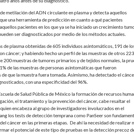
uatro años antes de su diagnóstico.
s de metilación del ADN circulante en plasma y detecta aquellos
que una herramienta de predicción en cuanto a qué pacientes
a aquellos pacientes en los que ya se ha iniciado un crecimiento tumo
 pueden ser diagnosticados por medio de los métodos actuales.
as de plasma obtenidas de 605 individuos asintomáticos, 191 de lo
n cáncer; y habiendo hecho un perfil de las muestras de otros 223
e 200 muestras de tumores primarios y de tejidos normales, la pr
91% de las muestras de personas asintomáticas que fueron
 de que la muestra fuera tomada. Asimismo, ha detectado el cánce
gnosticados, con una especificidad del 96%.
 Escuela de Salud Pública de México la formación de recursos hum
gación, el tratamiento y la prevención del cáncer, cabe resaltar el
–quien encabeza al grupo de investigadores involucrados en el
 Zhang los tests de detección temprana como PanSeer son fundamen
 del cáncer en las primeras etapas.
De ahí la necesidad de realizar
irmar el potencial de este tipo de pruebas en la detección precoz d