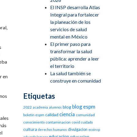
El INSP desarrolla Atlas
Integral para fortalecer
la planeación de los
ral,
servicios de salud
mental en México
El primer paso para
s
transformar la salud
pública: aprender a leer
ueba
el territorio
La salud también se
r en
construye en comunidad
Etiquetas
anos
blog espm
blog
2022
academia
alumnos
ciencia
calidad
boletin espm
comunidad
tales
contaminacion
conocimiento
covid
cuidado
 más
cultura
divulgacion
derechos humanos
ecoinsp
el
educacion
educacion
eduardo lazcano