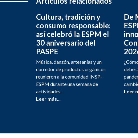
Artículos relacionados
Cultura, tradición y
De M
consumo responsable:
ESPM
así celebró la ESPM el
inno
30 aniversario del
Con
PASPE
202
Música, danzón, artesanías y un
¿Cómo 
corredor de productos orgánicos
deberá
reunieron a la comunidad INSP-
pandem
ESPM durante una semana de
cambio
actividades...
Leer m
Leer más...