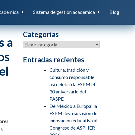
cadémica
Sistema de gestión académica
Blog
Categorías
s a
os
Entradas recientes
el
Cultura, tradición y
consumo responsable:
así celebró la ESPM el
30 aniversario del
PASPE
De México a Europa: la
ESPM lleva su visión de
innovación educativa al
dores
Congreso de ASPHER
o,
2026