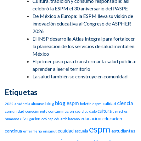
Cultura, tradición y consumo responsable: así
celebró la ESPM el 30 aniversario del PASPE
De México a Europa: la ESPM lleva su visión de
innovación educativa al Congreso de ASPHER
2026
El INSP desarrolla Atlas Integral para fortalecer
la planeación de los servicios de salud mental en
México
El primer paso para transformar la salud pública:
aprender a leer el territorio
La salud también se construye en comunidad
Etiquetas
blog espm
ciencia
blog
calidad
2022
boletin espm
academia
alumnos
cultura
comunidad
contaminacion
conocimiento
covid
cuidado
derechos
educacion
educacion
divulgacion
humanos
ecoinsp
eduardo lazcano
espm
equidad
continua
estudiantes
escuela
enfermeria
ensanut