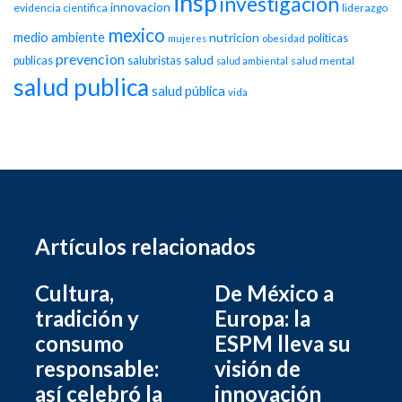
insp
investigacion
innovacion
evidencia cientifica
liderazgo
mexico
medio ambiente
nutricion
politicas
mujeres
obesidad
prevencion
salud
publicas
salubristas
salud mental
salud ambiental
salud publica
salud pública
vida
Artículos relacionados
Cultura,
De México a
tradición y
Europa: la
consumo
ESPM lleva su
responsable:
visión de
así celebró la
innovación