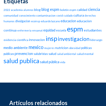
Etiquetas
blog espm
ciencia
blog
calidad
2022
boletin espm
academia
alumnos
cultura
comunidad
contaminacion
conocimiento
covid
cuidado
derechos
educacion
educacion
divulgacion
humanos
ecoinsp
eduardo lazcano
espm
equidad
continua
estudiantes
escuela
enfermeria
ensanut
insp
investigacion
innovacion
evidencia cientifica
liderazgo
mexico
medio ambiente
nutricion
politicas
mujeres
obesidad
prevencion
salud
publicas
salubristas
salud mental
salud ambiental
salud publica
salud pública
vida
Artículos relacionados