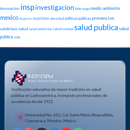
insp
investigacion
medio ambiente
innovacion
liderazgo
mexico
prevencion
nutricion
politicas publicas
mujeres
obesidad
salud publica
salud
salud
salubristas
salud mental
salud ambiental
pública
vida
Institución educativa de mayor tradición en salud
pública en Latinoamérica, formando profesionales de
excelencia desde 1922.
Universidad No. 655, Col. Santa María Ahuacatitlán,
Cuernavaca, Morelos, México.