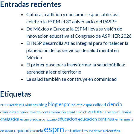
Entradas recientes
Cultura, tradición y consumo responsable: así
celebró la ESPM el 30 aniversario del PASPE
De México a Europa: la ESPM lleva su visión de
innovación educativa al Congreso de ASPHER 2026
El INSP desarrolla Atlas Integral para fortalecer la
planeación de los servicios de salud mental en
México
El primer paso para transformar la salud pública:
aprender a leer el territorio
La salud también se construye en comunidad
Etiquetas
blog espm
ciencia
blog
calidad
2022
boletin espm
academia
alumnos
cultura
comunidad
contaminacion
conocimiento
covid
cuidado
derechos humanos
educacion
educacion continua
divulgacion
ecoinsp
eduardo lazcano
enfermeria
espm
equidad
estudiantes
escuela
evidencia cientifica
ensanut