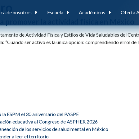
uro
ca de nosotros
Escuela
Académicos
Oferta 
a promover la actividad física en México
artamento de Actividad Física y Estilos de Vida Saludables del Cent
da: “Cuando ser activo es la única opción: comprendiendo el rol de
ó la ESPM el 30 aniversario del PASPE
ovación educativa al Congreso de ASPHER 2026
planeación de los servicios de salud mental en México
der a leer el territorio