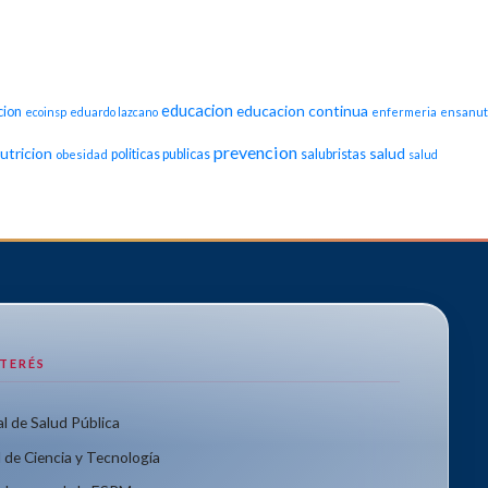
educacion
educacion continua
cion
ecoinsp
eduardo lazcano
enfermeria
ensanut
prevencion
utricion
salud
politicas publicas
salubristas
obesidad
salud
NTERÉS
l de Salud Pública
 de Ciencia y Tecnología