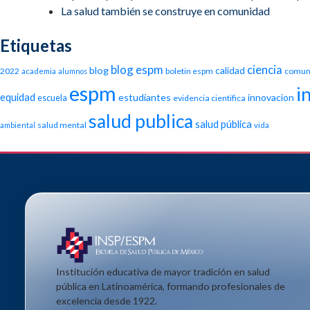
La salud también se construye en comunidad
Etiquetas
blog espm
ciencia
blog
calidad
2022
boletin espm
comun
academia
alumnos
espm
i
equidad
estudiantes
innovacion
escuela
evidencia cientifica
salud publica
salud pública
salud mental
ambiental
vida
Institución educativa de mayor tradición en salud
pública en Latinoamérica, formando profesionales de
excelencia desde 1922.