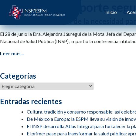
Etiqueta:
transporte seg
Inicio
Acer
Comprendiendo el rol de la necesidad par
El 28 de junio la Dra. Alejandra Jáuregui de la Mota, Jefa del Dep
Nacional de Salud Pública (INSP), impartió la conferencia intitula
Leer más...
Categorías
Categorías
Entradas recientes
Cultura, tradición y consumo responsable: así celebr
De México a Europa: la ESPM lleva su visión de inn
El INSP desarrolla Atlas Integral para fortalecer la 
El primer paso para transformar la salud pública: apren