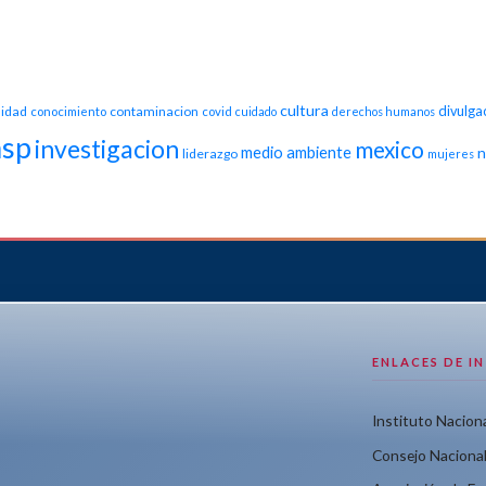
cultura
idad
contaminacion
divulga
conocimiento
covid
cuidado
derechos humanos
nsp
investigacion
mexico
medio ambiente
n
liderazgo
mujeres
ENLACES DE I
Instituto Naciona
Consejo Nacional