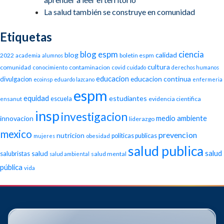
La salud también se construye en comunidad
Etiquetas
blog espm
ciencia
blog
calidad
2022
boletin espm
academia
alumnos
cultura
comunidad
contaminacion
conocimiento
covid
cuidado
derechos humanos
educacion
educacion continua
divulgacion
ecoinsp
eduardo lazcano
enfermeria
espm
equidad
estudiantes
escuela
evidencia cientifica
ensanut
insp
investigacion
medio ambiente
innovacion
liderazgo
mexico
prevencion
nutricion
politicas publicas
mujeres
obesidad
salud publica
salud
salud
salubristas
salud mental
salud ambiental
pública
vida