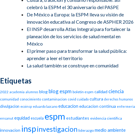
celebró la ESPM el 30 aniversario del PASPE
De México a Europa: la ESPM lleva su visión de
innovación educativa al Congreso de ASPHER 2026
El INSP desarrolla Atlas Integral para fortalecer la
planeación de los servicios de salud mental en
México
El primer paso para transformar la salud pública:
aprender a leer el territorio
La salud también se construye en comunidad
Etiquetas
blog espm
ciencia
blog
calidad
2022
boletin espm
academia
alumnos
cultura
comunidad
contaminacion
conocimiento
covid
cuidado
derechos humanos
educacion
educacion continua
divulgacion
ecoinsp
eduardo lazcano
enfermeria
espm
equidad
estudiantes
escuela
evidencia cientifica
ensanut
insp
investigacion
medio ambiente
innovacion
liderazgo