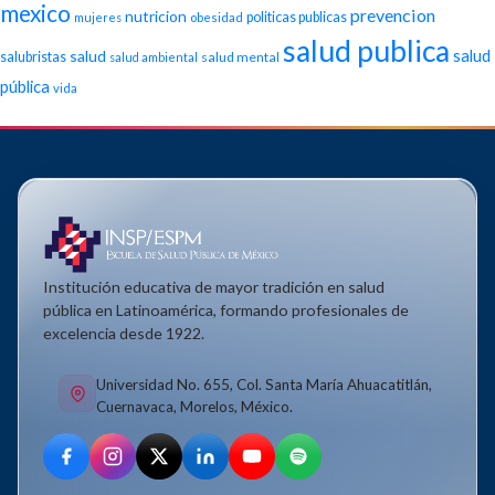
mexico
prevencion
nutricion
politicas publicas
mujeres
obesidad
salud publica
salud
salud
salubristas
salud mental
salud ambiental
pública
vida
Institución educativa de mayor tradición en salud
pública en Latinoamérica, formando profesionales de
excelencia desde 1922.
Universidad No. 655, Col. Santa María Ahuacatitlán,
Cuernavaca, Morelos, México.