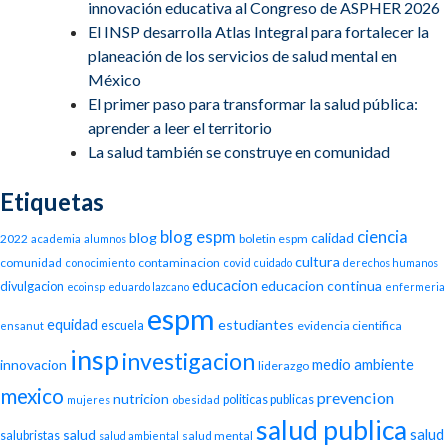
innovación educativa al Congreso de ASPHER 2026
El INSP desarrolla Atlas Integral para fortalecer la
planeación de los servicios de salud mental en
México
El primer paso para transformar la salud pública:
aprender a leer el territorio
La salud también se construye en comunidad
Etiquetas
blog espm
ciencia
blog
calidad
2022
boletin espm
academia
alumnos
cultura
comunidad
contaminacion
conocimiento
covid
cuidado
derechos humanos
educacion
educacion continua
divulgacion
ecoinsp
eduardo lazcano
enfermeria
espm
equidad
estudiantes
escuela
evidencia cientifica
ensanut
insp
investigacion
medio ambiente
innovacion
liderazgo
mexico
prevencion
nutricion
politicas publicas
mujeres
obesidad
salud publica
salud
salud
salubristas
salud mental
salud ambiental