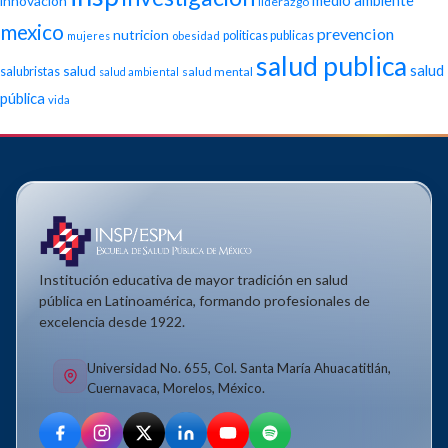
medio ambiente
innovacion
liderazgo
mexico
prevencion
nutricion
politicas publicas
mujeres
obesidad
salud publica
salud
salud
salubristas
salud mental
salud ambiental
pública
vida
Institución educativa de mayor tradición en salud
pública en Latinoamérica, formando profesionales de
excelencia desde 1922.
Universidad No. 655, Col. Santa María Ahuacatitlán,
Cuernavaca, Morelos, México.