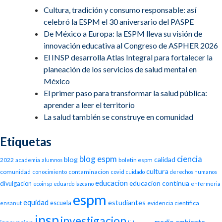
Cultura, tradición y consumo responsable: así
celebró la ESPM el 30 aniversario del PASPE
De México a Europa: la ESPM lleva su visión de
innovación educativa al Congreso de ASPHER 2026
El INSP desarrolla Atlas Integral para fortalecer la
planeación de los servicios de salud mental en
México
El primer paso para transformar la salud pública:
aprender a leer el territorio
La salud también se construye en comunidad
Etiquetas
blog espm
ciencia
blog
calidad
2022
boletin espm
academia
alumnos
cultura
comunidad
contaminacion
conocimiento
covid
cuidado
derechos humanos
educacion
educacion continua
divulgacion
ecoinsp
eduardo lazcano
enfermeria
espm
equidad
estudiantes
escuela
evidencia cientifica
ensanut
insp
investigacion