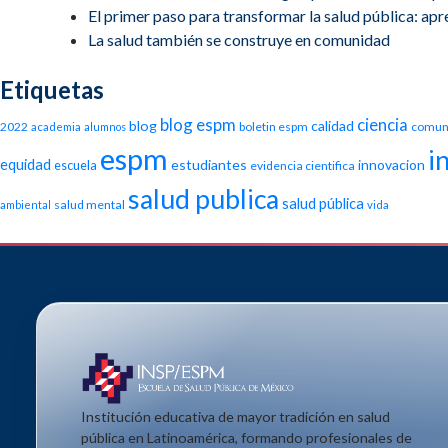
El primer paso para transformar la salud pública: apren
La salud también se construye en comunidad
Etiquetas
blog espm
ciencia
blog
calidad
2022
boletin espm
comun
academia
alumnos
espm
i
equidad
estudiantes
innovacion
escuela
evidencia cientifica
salud publica
salud pública
salud mental
ambiental
vida
Institución educativa de mayor tradición en salud
pública en Latinoamérica, formando profesionales de