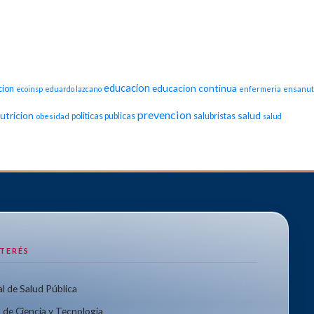
educacion
educacion continua
cion
ecoinsp
eduardo lazcano
enfermeria
ensanut
prevencion
utricion
salud
politicas publicas
salubristas
obesidad
salud
NTERÉS
l de Salud Pública
 de Ciencia y Tecnología