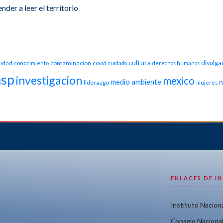
der a leer el territorio
cultura
idad
contaminacion
divulga
conocimiento
covid
cuidado
derechos humanos
nsp
investigacion
mexico
medio ambiente
n
liderazgo
mujeres
ENLACES DE I
Instituto Naciona
Consejo Nacional