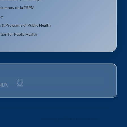
xalumnos de la ESPM
ty
s & Programs of Public Health
tion for Public Health
Aviso de privacidad
Términos de uso