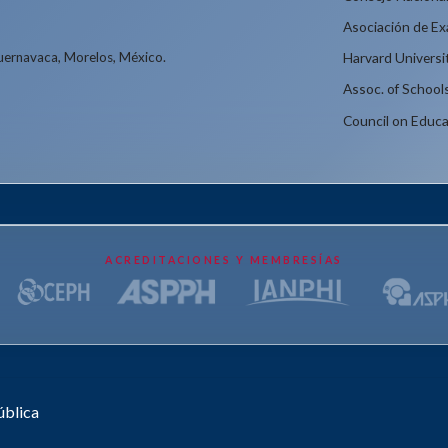
Asociación de E
Cuernavaca, Morelos, México.
Harvard Universi
Assoc. of School
Council on Educa
ACREDITACIONES Y MEMBRESÍAS
ública